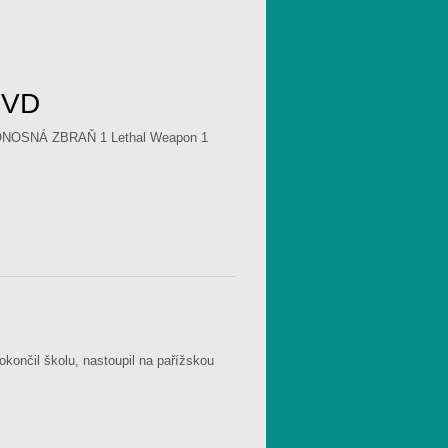
DVD
RTONOSNÁ ZBRAŇ 1 Lethal Weapon 1
okončil školu, nastoupil na pařížskou