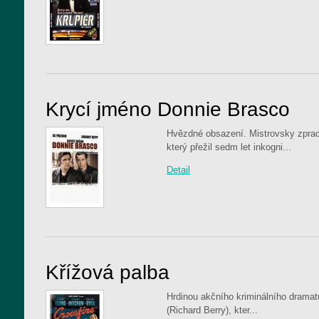
Krycí jméno Donnie Brasco
Hvězdné obsazení. Mistrovsky zprac
který přežil sedm let inkogni...
Detail
Křížová palba
Hrdinou akčního kriminálního dramatu
(Richard Berry), kter...