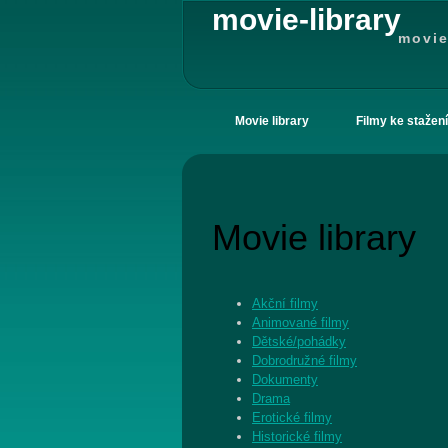
movie-library
movie
Movie library
Filmy ke stažení
Movie library
Akční filmy
Animované filmy
Dětské/pohádky
Dobrodružné filmy
Dokumenty
Drama
Erotické filmy
Historické filmy