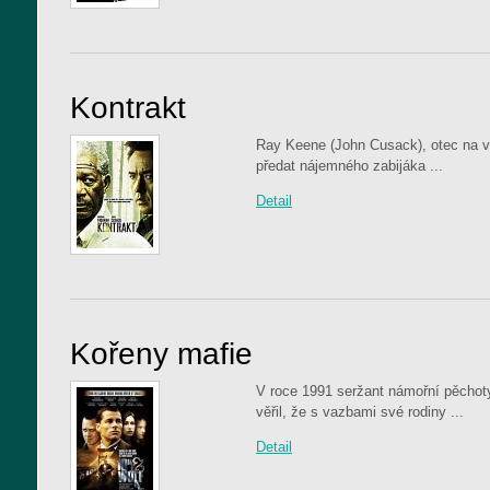
Kontrakt
Ray Keene (John Cusack), otec na v
předat nájemného zabijáka ...
Detail
Kořeny mafie
V roce 1991 seržant námořní pěcho
věřil, že s vazbami své rodiny ...
Detail