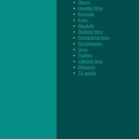
Horory
Hudební filmy
Komedie
Krimi
Muzikály
Rodinné filmy
Romantické filmy
Sci-fi/fantasy
Story
Thrillery
Válečné filmy
Westerny
TV seriály