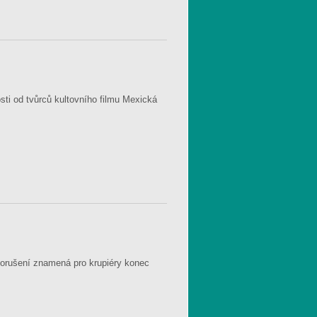
sti od tvůrců kultovního filmu Mexická
hž porušení znamená pro krupiéry konec